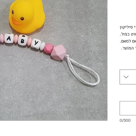
 סיליקון
וט כפול.
ם למאם.
 המוצר.
0/500