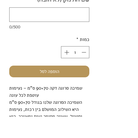
שם התינוק (לא חובה)
0/500
כמות
*
הוספה לסל
שמיכה סרוגה דקה 70×90 ס"מ – נעימות
עוטפת לכל עונה
השמיכה הסרוגה שלנו בגודל 70×90 ס"מ
היא השילוב המושלם בין רכות, נעימות
וסטייל. עשויה מחומר נעים ומאוורר, היא
מספקת חום מלטף בלי להיות כבדה –
אידיאלית לשימוש בעגלה, בעריסה או
לחיבוק מפנק בבית.