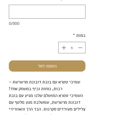
0/500
כמות
*
הוספה לסל
שמיכי טטרא עם בובת דובונת מרשרשת –
רכות, נוחות וכיף במשחק אחד!
השמיכי טטרא המושלם שלנו מגיע עם בובת
דובונת מרשרשת, שמשלבת מגע מלטף עם
צלילים מעודדים סקרנות. הבד הרך והאוורירי
מתאים במיוחד לעורם העדין של תינוקות,
מה שהופך אותו לבן לוויה אידיאלי לשינה,
לטיולים ולרגעים של חיבוק ונחמה.