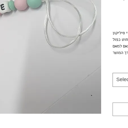
 סיליקון
Sele