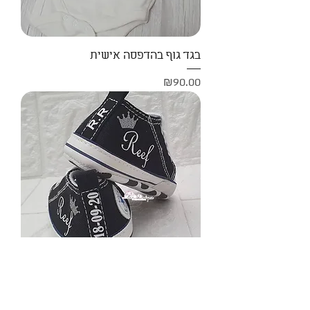
בגד גוף בהדפסה אישית
Price
₪90.00
נעלי בייביסטאר עם תאריך לידה