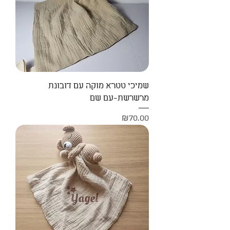
שמיכי טטרא מוקה עם דובונת
מרשרשת-עם שם
Price
₪70.00