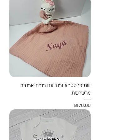
שמיכי טטרא ורוד עם בובת ארנבת
מרשרשת
Price
₪70.00