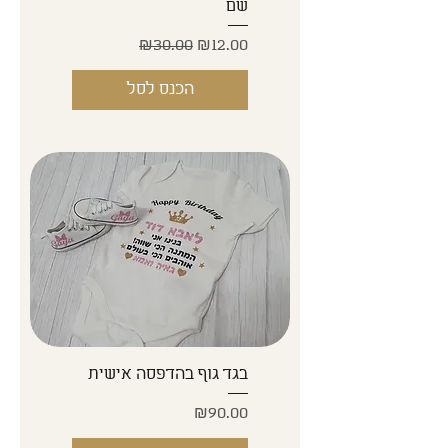
שם
Regular Price
Sale Price
₪30.00
₪12.00
הכנס לסל
בגד גוף בהדפסה אישית
Price
₪90.00