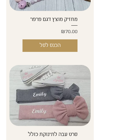
מחזיק מוצץ דגם פרפר
Price
₪70.00
הכנס לסל
סרט עבה לתינוקת כולל