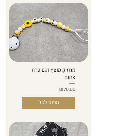
מחזיק מוצץ דגם פרח
צהוב
Price
₪70.00
הכנס לסל