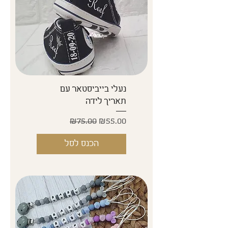
נעלי בייביסטאר עם
תאריך לידה
Regular Price
Sale Price
₪75.00
₪55.00
הכנס לסל