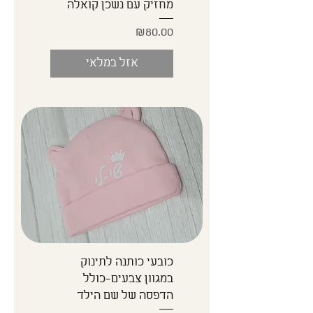
מחזיק עם נשכן קואלה
Price
₪80.00
אזל במלאי
כובעי כותנה לתינוק
במגוון צבעים-כולל
הדפסה של שם הילד