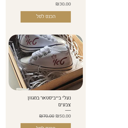
Price
₪30.00
הכנס לסל
נעלי בייביסטאר במגוון
צבעים
Regular Price
Sale Price
₪70.00
₪50.00