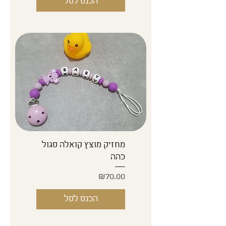
הכנס לסל
מחזיק מוצץ קואלה סגול
כהה
Price
₪70.00
הכנס לסל